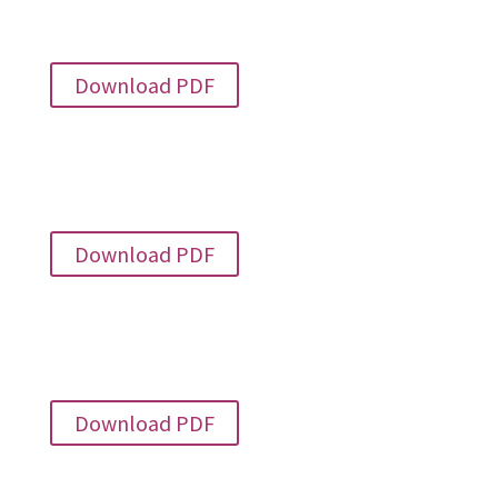
(Flyer 4 S., PDF)
Download PDF
Arbeitsblätter Fachunterricht
(8 S., PDF)
Download PDF
Vorstellung Projekt Folder
(8 S., PDF)
Download PDF