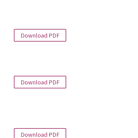
Flyer Mahd
(Flyer 2 S., PDF)
Download PDF
Praxishandbuch
(Broschüre 20 S., PDF)
Download PDF
Handbuch "Vögel in menschlichen
Siedlungen"
(Broschüre 68 S., PDF)
Download PDF