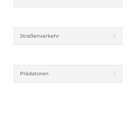
Straßenverkehr
Prädatoren
Handlungsempfehlung
en – So helfen Sie dem
Steinkauz!