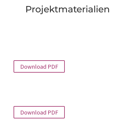
Projektmaterialien
Athene-Plakat, Nistkastenbau
(Plakat 2 S., PDF)
Download PDF
Flyer Totholz rettet leben
(Flyer 2 S., PDF)
Download PDF
Flyer Wasserstellen